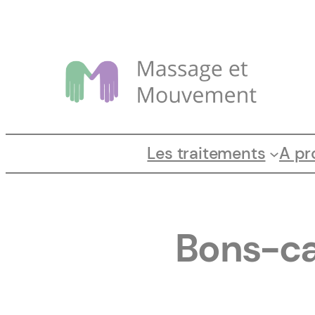
Cookies management panel
Aller
au
contenu
Les traitements
A pr
Bons-ca