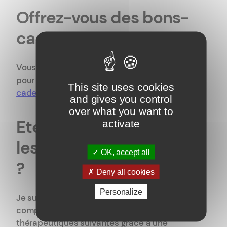
Offrez-vous des bons-
cadeaux
Vous pouvez commander des bons-cadeaux
pour vos proches sur cette page :
bons-
This site uses cookies
cadeaux
.
and gives you control
over what you want to
Etes-vous reconnu par
activate
les assurances maladies
OK, accept all
?
Deny all cookies
Personalize
Je suis reconnu par certaines assurances
complémentaires pour les méthode
thérapeutiques suivantes grâce à une