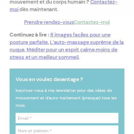
mouvement et du corps humain ?
Contactez-
moi
dès maintenant.
Prendre rendez-vous
Contactez-moi
Continuez à lire :
8 images faciles pour une
posture parfaite
,
L’auto-massage suprême de la
nuque
,
Méditer pour un esprit calme,moins de
stress et un meilleur sommeil
.
Vous en voulez davantage ?
Inscrivez-vous à ma newsletter pour des idées de
mouvement et d’auto-traitement (presque) tous les
mois.