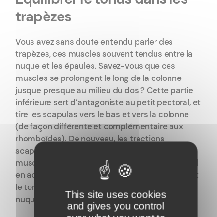
trapèzes
Vous avez sans doute entendu parler des
trapèzes, ces muscles souvent tendus entre la
nuque et les épaules. Savez-vous que ces
muscles se prolongent le long de la colonne
jusque presque au milieu du dos ? Cette partie
inférieure sert d’antagoniste au petit pectoral, et
tire les scapulas vers le bas et vers la colonne
(de façon différente et complémentaire aux
rhomboïdes). De nouveau, les tractions
scapulaires sont un excellent exercice pour ces
muscles. Elles aident à relâcher le petit pectoral
en activant les trapèzes inférieurs, et équilibrent
le tonus dans les trapèzes. Cela soulage la
This site uses cookies
nuque et les épaules.
and gives you control