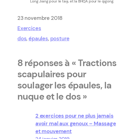
Long Jiang pour le taiji, et la BHQA pour le qigong.
23 novembre 2018
Exercices
dos
, 
épaules
, 
posture
8 réponses à « Tractions
scapulaires pour
soulager les épaules, la
nuque et le dos »
2 exercices pour ne plus jamais
avoir mal aux genoux – Massage
et mouvement
24 janvier 2019